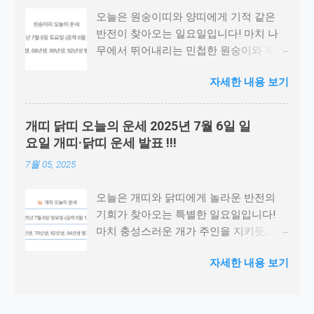
오늘은 원숭이띠와 양띠에게 기적 같은
반전이 찾아오는 일요일입니다! 마치 나
무에서 뛰어내리는 민첩한 원숭이와 푸른
초원을 뛰어다니는 양처럼, 당신의 활력과
자세한 내용 보기
순수함이 모든 장애물을 뛰어넘을 것입니
다. 예상치 못한 기쁜 소식이 전해질 것입
니다. 특히 창의적인 아이디어나 예술적
개띠 닭띠 오늘의 운세 2025년 7월 6일 일
감각이 빛나는 하루가 될 것입니다. 사람
요일 개띠·닭띠 운세 발표 !!!
들과의 소통에서 놀라운 화합을 이룰 것
7월 05, 2025
입니다. 당신의 밝은 에너지가 주변을 따
뜻하게 만들어 줄 것입니다. 진정 축복받
오늘은 개띠와 닭띠에게 놀라운 반전의
은 하루를 맞이할 준비를 하세요! 📅 출생
기회가 찾아오는 특별한 일요일입니다!
연도별 바로가기 원숭이띠 1956년생 원숭
마치 충성스러운 개가 주인을 지키듯, 그
이띠 1968년생 원숭이띠 1980년생 원숭
리고 새벽을 알리는 닭이 하루를 시작하
이띠 1992년생 양띠 1967년생 양띠 1979
자세한 내용 보기
듯, 당신의 성실함과 열정이 드디어 빛을
년생 양띠 1991년생 양띠 2003년생 🐵 원
발할 순간입니다. 예상치 못한 행운이 연
숭이띠 오늘의 운세 (1956년생) 인생의 황
달아 찾아오고, 중요한 결정을 내려야 하
금기를 맞이한 지금, 모든 것이 평화롭게