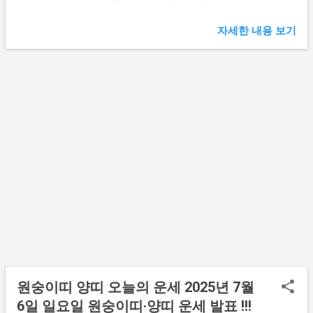
변화의 바람이 거세게 불어오지만 용의 힘으
로 모든 것을 다스릴 수 있습니다. 오늘은 당
자세한 내용 보기
신의 숨겨진 카리스마가 폭발하는 역동적인
월요일이 될 것입니다! 📅 출생연도별 바로가
기 1964년생 (61세) 1976년생 (49세) 1988년
생 (37세) 2000년생 (25세) 🐉 용띠 오늘의 운
세 (1964년생) 인생의 황금기를 맞이한 지금,
모든 것이 완벽한 조화를 이룹니다. 마치 천
년의 지혜를 품은 고룡처럼 당신의 경험과 통
찰력이 주변 사람들에게 큰 영감을 줍니다.
직장이나 사업에서 중요한 의사결정을 내릴
때 모든 사람들이 당신의 판단을 신뢰합니다.
당신의 한 마디가 회사의 미래를 바꿀 수 있
는 힘을 가지고 있습니다. 건강운이 놀랍도록
안정적입니다. 꾸준한 운동과 균형 잡힌 식단
이 젊음의 활력을 되찾아 줄 것입니다. 오랜
친구들과의 재회에서 감동적인 순간들을 경
원숭이띠 양띠 오늘의 운세 2025년 7월
험하게 될 것입니다. 가족들의 중요한 문제나
6일 일요일 원숭이띠·양띠 운세 발표 !!!