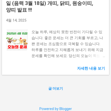
찾아옵니다. 마치 마라톤 완주를 앞둔 주자처
년생: 뜻하지 않은 기회가 손에 잡힙니다. 주
일 (음력 3월 18일) 개띠, 닭띠, 원숭이띠,
럼, 마지막 힘을 내어 목표를 달성하세요. 인
저하지 말고 꽉 잡으세요. 마치 갑자기 열린
양띠 발표 !!!
간관계에서는 특히 직장 동료나 부하직원과
비밀의 문처럼, 놀라운 전환이 기다립니다.
의 소통이 중요합니다. 그들의 의견을 존중하
1982년생: 감정에 휩쓸리면 실수가 따릅니다.
4월 14, 2025
는 자세가 당신의 리더십을 더욱 빛나게 할
냉정함을 지키면 승리합니다. 중요한 결정은
것입니다. 건강 면에서는 과로와 스트레스에
심호흡 후에 내리세요. 1994년생: 인간관계가
오늘 하루, 예상치 못한 반전이 기다릴 수 있
주의하세요. 충분한 휴식과 적절한 운동이 필
복잡해질 수 있습니다. 진실된 마음을 가지면
습니다. 좋은 운세는 더 큰 기회를 부르고, 나
요합니다. 금전적으로는 예상치 못한 수입이
어려움이 풀립니다. 억지로 맞추려 하지 말고
쁜 운세는 조심함으로 극복할 수 있습니다.
생길 수 있는 날입니다. 그러나 즉시 사용하
자연스럽게 흘러가세요. 🐔 닭띠 오늘의 운세
하루를 안전하고 지혜롭게 보내기 위해 지금
기보다는 미래를 위한 저축을 고려하세요. 오
(1957년생, 1969년생, 1981년생, 1993년생)
운세를 확인해 보세요. 당신의 오늘이 특별해
늘은 특히 가족과의 대화가 필요합니다. 평소
1957년생: 작은 이익에 집착하면 큰 기회를
지길 기원합니다. 띠별운세 더보기 👆 🐶 개띠
에 하지 못했던 이야기를 나누며 서로의 마음
놓칠 수 있습니다. 오늘은 손해를 보는 듯해
오늘의 운세 (1958년생, 1970년생, 1982년생,
자세한 내용 보기
을 이해하는 시간을 가지세요. 🐕 개띠 오늘의
도 길게 보면 득이 됩니다. 멀리 보는 안목이
1994년생) 개띠 오늘의 운세 (1958년생) 사람
운세 (1982년생) 창...
필요합니다. 1969년생: 노력한 만큼 보상이
들 사이에서 중심이 될 수 있습니다. 신뢰를
옵니다. 늦었다고 생각 말고 한 걸음 더 나아
얻는 날입니다. 작은 친절이 큰 보답으로 돌
글 더보기
가세요. 숨은 복이 쏟아질 때입니다. 1981년
아올 수 있습니다. 말 한마디가 천금처럼 들
생: 주변 사람과의 오해가 생길 수 있습니다.
릴 수 있으니 신중하게 대화하세요. 건강에는
말을 아끼고 행동으로 보여주세요. 무심코 던
무리하지 마시고 충분한 휴식을 취하세요. 개
Powered by Blogger
진 말이 독이 될 수 있습니다. 1993년생: 사랑
띠 오늘의 운세 (1970년생) 마음이 흔들릴 수