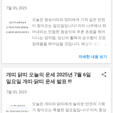
고민을 해결하는 데 핵심적인 역할을 하게 됩
니다. 재정 관리에서 예상치 못한 큰 성과를
7월 05, 2025
거둘 것입니다. 부동산이나 투자에서 상당한
수익을 올릴 수 있습니다. 오늘 저녁에는 배
오늘은 원숭이띠와 양띠에게 기적 같은 반전
우자와 함께 미래 계획을 세우며 행복한 시간
이 찾아오는 일요일입니다! 마치 나무에서 뛰
을 보내세요. 마치 따뜻한 봄바람 같은 평온
어내리는 민첩한 원숭이와 푸른 초원을 뛰어
함이 당신의 마음을 채울 것입니다. 🐉 용띠
다니는 양처럼, 당신의 활력과 순수함이 모든
오늘의 운세 (1976년생) 인생...
장애물을 뛰어넘을 것입니다. 예상치 못한 기
쁜 소식이 전해질 것입니다. 특히 창의적인
아이디어나 예술적 감각이 빛나는 하루가 될
자세한 내용 보기
것입니다. 사람들과의 소통에서 놀라운 화합
을 이룰 것입니다. 당신의 밝은 에너지가 주
개띠 닭띠 오늘의 운세 2025년 7월 6일
변을 따뜻하게 만들어 줄 것입니다. 진정 축
복받은 하루를 맞이할 준비를 하세요! 📅 출
일요일 개띠·닭띠 운세 발표 !!!
생연도별 바로가기 원숭이띠 1956년생 원숭
7월 05, 2025
이띠 1968년생 원숭이띠 1980년생 원숭이띠
1992년생 양띠 1967년생 양띠 1979년생 양띠
오늘은 개띠와 닭띠에게 놀라운 반전의 기회
1991년생 양띠 2003년생 🐵 원숭이띠 오늘의
가 찾아오는 특별한 일요일입니다! 마치 충성
운세 (1956년생) 인생의 황금기를 맞이한 지