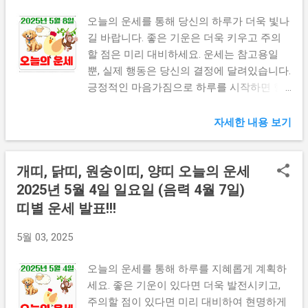
우는 것이 중요해요. 감정적인 결정보다는 이
성적인 판단이 필요한 때입니다. 가족과의 대
오늘의 운세를 통해 당신의 하루가 더욱 빛나
화에서 좋은 소식을 들을 수 있습니다. 재물
길 바랍니다. 좋은 기운은 더욱 키우고 주의
운은 보통 수준입니다. 큰 투자는 피하는 것
할 점은 미리 대비하세요. 운세는 참고용일
이 좋아요. 작은 저축이 큰 도움이 될 것입니
뿐, 실제 행동은 당신의 결정에 달려있습니다.
다. 건강 면에서는 목과 어깨 부분을 조심하
긍정적인 마음가짐으로 하루를 시작하면 행
세요. 스트레칭을 자주 해주는 것이 좋습니다.
운이 함께할 것입니다. 띠별운세 더보기 👆 꿈
연애운은 매우 좋습니다. 새로운 만남이 있을
해몽 보기 👆 주식정보 보기 👆 🐕 개띠 오늘의
자세한 내용 보기
가능성이 높아요. 기존 연인과는 깊은 대화를
운세 (1958년생) 오늘은 예상치 못한 행운이
나눌 수 있는 날입니다. 솔직한 마음을 표현
찾아오는 날입니다. 과거 투자했던 일이 갑자
개띠, 닭띠, 원숭이띠, 양띠 오늘의 운세
해보세요. 🐓 닭띠 오늘의 운세 (1957년생,
기 큰 결실을 맺을 수 있습니다. 작은 선물처
1969년생, 1981년생, 1993년생) 닭띠에게는
럼 찾아오는 기회를 놓치지 마세요. 주변인의
2025년 5월 4일 일요일 (음력 4월 7일)
조금 조심스러운 하루가 될 것 같습니다. 마
조언에 귀 기울이면 중요한 정보를 얻게 됩니
띠별 운세 발표!!!
치 구름이 낀 하늘처럼 불분명한 상황이 생길
다. 건강 관리에 신경 쓰되, 지나친 걱정은 오
수 있어요. 하지만 걱정하지 마세요. 이런 날
히려 독이 됩니다. 오랜 친구에게서 반가운
5월 03, 2025
일수록 신중함이 큰 힘이 됩니다. 업무에서는
소식이 들려올 수 있으니 연락을 주고받는 것
세심한 주의가 필요합니다. 문서나 계약서를
이 좋습니다. 재정적으로는 안정기에 접어들
오늘의 운세를 통해 하루를 지혜롭게 계획하
다룰 때 꼼꼼히 확인하세요. 작은 실수가 큰
어 마음이 한결 가벼워질 것입니다. 가족과의
세요. 좋은 기운이 있다면 더욱 발전시키고,
문제로 번질 수 있어요. 동료와의 의견 차이
대화에서 깊은 이해가 생기는 날입니다. 오랜
주의할 점이 있다면 미리 대비하여 현명하게