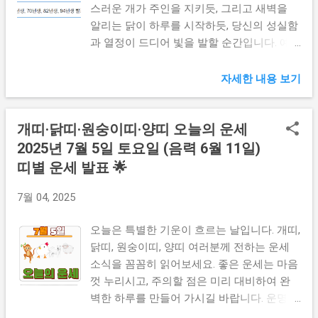
스러운 개가 주인을 지키듯, 그리고 새벽을
금, 모든 것이 평화롭게 정착됩니다. 마치 지
알리는 닭이 하루를 시작하듯, 당신의 성실함
혜로운 늙은 원숭이가 무리를 이끄는 것처럼
과 열정이 드디어 빛을 발할 순간입니다. 예
가족들의 든든한 지주 역할을 하게 됩니다.
상치 못한 행운이 연달아 찾아오고, 중요한
손자녀들과의 특별한 시간이 말할 수 없는 행
결정을 내려야 하는 상황이 생길 것입니다.
복을 안겨줄 것입니다. 당신의 풍부한 인생
자세한 내용 보기
특히 인간관계에서 깊은 감동을 주는 만남이
경험이 가족들에게 소중한 나침반이 됩니다.
기다리고 있습니다. 당신의 진실한 마음이 주
건강운이 눈에 띄게 좋아집니다. 꾸준한 산책
개띠·닭띠·원숭이띠·양띠 오늘의 운세
변 사람들에게 큰 울림을 줄 것입니다. 정말
과 가벼운 체조가 젊음의 활력을 되찾아 줍니
기억에 남을 하루가 될 것입니다! 📅 출생연
2025년 7월 5일 토요일 (음력 6월 11일)
다. 재정적으로도 안정적인 흐름을 유지할 수
도별 바로가기 개띠 1958년생 개띠 1970년생
있습니다. 오랫동안 묵혀둔 적금이나 보험에
띠별 운세 발표 🌟
개띠 1982년생 개띠 1994년생 닭띠 1957년생
서 예상보다 좋은 혜택을 받을 것입니다. 오
닭띠 1969년생 닭띠 1981년생 닭띠 1993년생
7월 04, 2025
늘 저녁에는 오랜 친구들과의 만남에서 즐
🐕 개띠 오늘의 운세 (1958년생) 인생의 완숙
거...
기를 맞이한 지금, 모든 것이 평화롭게 자리
오늘은 특별한 기운이 흐르는 날입니다. 개띠,
잡습니다. 마치 문을 지키는 늙은 개처럼 가
닭띠, 원숭이띠, 양띠 여러분께 전하는 운세
정의 든든한 수호자 역할을 하게 됩니다. 손
소식을 꼼꼼히 읽어보세요. 좋은 운세는 마음
자녀들과의 특별한 시간이 마음을 따뜻하게
껏 누리시고, 주의할 점은 미리 대비하여 완
만들어 줄 것입니다. 당신의 깊은 인생 경험
벽한 하루를 만들어 가시길 바랍니다. 운명은
이 가족들에게 소중한 지혜가 됩니다. 건강운
준비된 자에게 더 큰 기회를 선사합니다. 꿈