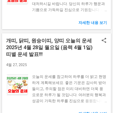
가 있을 수 있지만 침착하게 대처하면 좋은
고민이 해결되는 실마리를 발견할 수 있으니
대처하시길 바랍니다. 당신의 하루가 행운과
결과를 얻을 것입니다. 금전운은 지출이 많아
주변을 잘 살펴보세요. 오늘 하루는 마치 오
기쁨으로 가득하길 진심으로 기원합니다. 띠
질 수 있는 날입니다. 꼭 필요한 것만 구매하
랜 가뭄 끝에 내리는 단비와 같은 기운을 가
별운세 더보기 👆 꿈해몽 보기 👆 주식정보 보
는 것이 좋아요. 충동구매는 절대 금물입니다.
지고 있습니다. 🐕 개띠 오늘의 운세 (1970년
기 👆 🐕 개띠 오늘의 운세 (1958년생) 오늘은
자세한 내용 보기
가계부를 작성해보는 것도 좋은 방법이에요.
생) 예상치 못한 장애물이 나타날 수 있으나
인내심이 시험받는 하루가 될 것입니다. 주변
...
당황하지 마세요. 위기는 곧 기회가 됩니다.
사람들과의 갈등으로 스트레스가 쌓일 수 있
개띠, 닭띠, 원숭이띠, 양띠 오늘의 운세
업무적으로 새로운 도전이 주어지면 망설이
습니다. 감정을 절제하고 차분하게 대응하는
지 말고 받아들이세요. 그것이 당신의 숨겨진
태도가 필요합니다. 비가 온 뒤 땅이 더 단단
2025년 4월 28일 월요일 (음력 4월 1일)
재능을 발견하는 계기가 됩니다. 건강 면에서
해지듯, 이 시련은 당신을 더 강하게 만들 것
띠별 운세 발표!!!
는 허리와 무릎에 무리가 가지 않도록 주의하
입니다. 재정적인 면에서는 불필요한 지출을
세요. 재정적으로는 불필요한 지출을 줄이고
자제하고 절약하는 것이 좋습니다. 예상치 못
4월 27, 2025
미래를 위한 계획을 세울 때입니다. 가족 관
한 비용이 발생할 수 있으니 준비가 필요합니
계에서는 오해가 생길 수 있으니 명확한 의사
다. 건강 면에서는 특히 소화기관에 주의를
오늘의 운세를 참고하여 하루를 더 밝고 현명
소통이 중요합니다. 감정적인 대응보다는 차
기울이세요. 규칙적인 식사와 충분한 수분 섭
하게 계획해보세요. 좋은 기운은 감사히 받아
분하게 대화로 풀어나가세요. 뜻밖의 만남이
취가 중요합니다. 가족 관계에서는 오해가 생
들이고, 주의할 점은 미리 대비하면 더욱 풍
인생의 큰 전환점이 될 수 있습니다. 오늘은
길 수 있으니 대화를 통해 풀어나가야 합니
요로운 하루가 될 것입니다. 여러분의 행복과
마치 안개 속에서 길을 찾는 듯한 날이지만,
다. 침묵은 때로 더 큰 문제를 만들 수 있습니
성공이 가득한 하루를 진심으로 응원합니다.
곧 맑은 하늘이 드러날 것입니다. 🐕 개띠 오
다. 직장에서는 동료의 도움이 필요한 상황이
띠별운세 더보기 👆 꿈해몽 보기 👆 주식정보
늘의 운세 (1982년생) 창의적인 에너지가 넘
발생할 수 있으니 평소 인간관계를 잘 관리하
보기 👆 🐕 개띠 오늘의 운세 (1958년생) 오늘