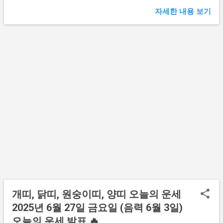
이 크게 좋아집니다. 꾸준한 산책과 규칙적인
해몽 보기 👆 주식정보 보기 👆 🐶 개띠 오늘의
자세한 내용 보기
생활이 활력을 불어넣어 줍니다. 금전적으로
운세 (1958년생, 1970년생, 1982년생, 1994년
도 안정적인 흐름을 유지할 수 있습니다. 오
생) 오늘 개띠에게는 놀라운 변화의 바람이
래된 저축이나 보험에서 예상보다 좋은 혜택
불어옵니다. 마치 겨울이 지나고 봄이 오듯,
을 받을 것입니다. 오늘 오후에는 오랜 친구
오랫동안 기다려온 기회가 눈앞에 다가왔습
와의 만남에서 깊은 대화를 나누게 될 것입니
니다. 1958년생은 건강관리에 특별한 주의가
다. ...
필요합니다. 무리하지 마시고 충분한 휴식을
취하세요. 1970년생은 가족관계에서 화목한
소식이 들려올 것입니다. 자녀나 배우자와의
대화가 마음을 따뜻하게 만들어 줄 것입니다.
1982년생은 직장에서 인정받을 일이 생깁니
다. 평소 노력한 결과가 드디어 빛을 발하게
됩니다. 1994년생은 새로운 만남이 기다리고
있습니다. 연인이나 친구와의 관계가 더욱 깊
어질 수 있는 좋은 날입니다. 재물운도 상승
세를 보이니 투자나 사업에 관심을 가져보세
개띠, 닭띠, 원숭이띠, 양띠 오늘의 운세
요. 하지만 너무 성급하게 행동하지 마시고
2025년 6월 27일 금요일 (음력 6월 3일)
신중하게 판단하는 것이 중요합니다. 🐓 닭띠
오늘의 운세 발표 🔥