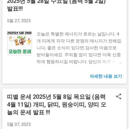
2025년 5월 28일 수요일 (음력 5월 2일)
하시는 분들은 파트너십에서 좋은 결과를 얻
발표!!!
을 수 있습니다. 🐓 닭띠 오늘의 운세 (1957년
생, 1969년생, 1981년생, 1993년생) 닭띠 여러
5월 27, 2025
분, 오늘은 마치 새벽을 알리는 닭처럼 새로
운 시작을 알리는 날입니다! 1957년생 분들은
오늘은 특별한 에너지가 흐르는 날입니다. 4
지혜로운 조언을 해줄 귀인을 만나게 될 것입
개 띠에게 각각 다른 운명의 메시지가 전해집
니다. 그 분의 말씀을 귀담아들으세요. 투자나
니다. 좋은 소식이 있다면 감사한 마음으로
재정 관리에서 신중한 판단이 필요합니다.
받아들이세요. 주의할 점이 있다면 더욱 신중
1969년생은 창의적인 아이디어가 샘솟는 하
하게 행동하시길 바랍니다. 당신의 하루가 빛
루가 될 것입니다. 예술이나 취미 활동에서
나는 보석처럼 소중하게 빛나기를 기원합니
특별한 영감을 받을 수 있어요. 연애운에서는
다. 꿈해몽 보기 👆 주식정보 보기 👆 🐕 개띠
자세한 내용 보기
솔직한 대화가 관계를 더욱 깊게 만들 것입니
오늘의 운세 (1958년생, 1970년생, 1982년생,
다. 1981년생 분들은 커리어에서 중요한 결정
1994년생) 오늘 개띠에게는 놀라운 기회가
을 내려야 할 시기입니다. ...
띠별 운세 2025년 5월 8일 목요일 (음력
찾아옵니다. 마치 오랫동안 기다린 봄비처럼
단비가 내릴 것입니다. 직장에서 상사의 인정
4월 11일) 개띠, 닭띠, 원숭이띠, 양띠 오
을 받을 가능성이 높습니다. 새로운 프로젝트
늘의 운세 발표 !!!
나 업무 제안이 들어올 수 있어요. 하지만 너
무 서두르면 안 됩니다. 차근차근 계획을 세
5월 07, 2025