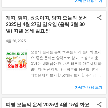
자세한 내용 보기
치는 날입니다. 새로운 아이디어가 떠오르면
는 것이 중요합니다. 🐕 개띠 오늘의 운세
은 과거의 경험이 빛을 발하는 날입니다. 오
즉시 메모하세요....
(1970년생) 오늘은 기회와 도전이 공존하는
랜 시간 쌓아온 지혜가 중요한 순간에 도움이
개띠, 닭띠, 원숭이띠, 양띠 오늘의 운세
날입니다. 새로운 프로젝트나 계획을 시작하
됩니다. 마치 오래된 와인처럼, 당신의 연륜은
기에 좋은 시기입니다. 그러나 너무 서두르면
귀중한 자산입니다. 가족 관계에서는 특히 손
2025년 4월 27일 일요일 (음력 3월 30
실패할 수 있으니 신중하게 접근하세요. 마치
주나 자녀와의 대화가 필요합니다. 그들이 당
일) 띠별 운세 발표 !!!
등산을 할 때 한 걸음씩 안전하게 오르는 것
신의 조언을 구할 때 너무 직설적이지 않게
처럼, 천천히 확실하게 진행하는 것이 성공의
답하세요. 건강 면에서는 관절과 척추 관리에
4월 26, 2025
열쇠입니다. 재정적으로는 투자에 좋은 기회
신경 써야 합니다. 갑작스러운 통증이 찾아올
가 올 수 있습니다. 건강 면에서는 허리와 관
수 있으니, 가벼운 스트레칭을 꾸준히 하세요.
오늘의 운세를 통해 하루를 미리 준비해 보세
절에 무리가 가지 않도록 주의하세요. 적당한
재정적으로는 안정적이지만, 가족을 위한 예
요. 좋은 운세는 활력소로 삼고, 조심스러운
스트레칭이 도움이 될 것입니다. 가정에서는
상치 못한 지출이 발생할 수 있습니다. 비상
운세는 방패삼아 더 나은 하루를 만드시길 바
배우자나 자녀와의 소통이 원활해질 수 있는
금을 준비해두는 것이 현명합니다. 오늘은 특
랍니다. 당신의 빛나는 하루를 응원합니다!
좋은 날입니다. 서로의 의견을 존중하고 경청
히 오래된 친구나 지인으로부터 반가운 소식
띠별운세 더보기 👆 꿈해몽 보기 👆 주식정보
하는 자세가 필요합니다. 직장에서는 상사나
을 들을 수 있는 날입니다. 과거의 인연이 당
보기 👆 🐶 개띠 오늘의 운세 (1958년생, 1970
동료로부터 인정받을 수 있는 일이 생길 것입
신에게 새로운 기쁨을 선사할 것입니다. 🐕 개
년생, 1982년생, 1994년생) 1958년생: 작은 실
자세한 내용 보기
니다. 자신의 능력을 충분히 발휘하세요. 🐕
띠 오늘의 운세 (1970년생) 직업적 성취가 빛
수가 큰 파도를 부를 수 있습니다. 사소한 일
개띠 오늘의 ...
나는 하루가 될 것입니다. 오랫동안 준비해온
도 꼼꼼히 점검하세요. 믿었던 사람에게 실망
띠별 오늘의 운세 2025년 4월 15일 화요
프로젝트나 업무가 마침내 인정받는 순간이
할 수 있으니 감정 관리는 필수입니다. 1970