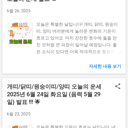
오늘의 운세 (1957년생, 1969년생, 1981년생,
1993년생) 닭띠 여러분에게는 지혜와 통찰력
6월 26, 2025
이 빛나는 하루가 될 것입니다. 마치 어둠을
밝히는 등불처럼, 여러분의 판단력이 주변 사
오늘은 특별한 날입니다! 개띠, 닭띠, 원숭이
람들에게 길잡이가 될 것입니다. 1957년생은
띠, 양띠 여러분에게 놀라운 변화의 기운이
자녀나 후배들로부터 반가운 소식을 듣게 될
흐르고 있어요. 마치 잔잔한 호수에 돌을 던
것입니다. 평소 베풀었던 사랑이 돌아오는 날
진 것처럼 큰 파장이 일어날 예정입니다. 좋
입니다. 1969년생은 사업이나 직장일에서 중
은 소식이 있다면 더욱 적극적으로 행동하시
요한 결정을 내려야 할 시기입니다. 혼자 고
고, 주의할 점이 있다면 한 번 더 신중하게 생
민하지 마시고 신뢰할 만한 사람의 조언을 구
각해 보세요. 여러분의 하루가 황금처럼 빛나
자세한 내용 보기
하세요. 1981년생은 금전적인 여유가 생기...
길 바라며, 지금부터 각 띠별 상세한 운세를
알려드리겠습니다! 꿈해몽 보기 👆 주식정보
개띠/닭띠/원숭이띠/양띠 오늘의 운세
보기 👆 🐕 개띠 오늘의 운세 (1958년생, 1970
년생, 1982년생, 1994년생) 1958년생 개띠 인
2025년 6월 24일 화요일 (음력 5월 29
생의 황금기가 다시 찾아왔습니다! 마치 겨울
일) 발표 !!! 🌟
을 지나 봄이 온 것처럼 새로운 기회가 쏟아
져 들어올 거예요. 오랫동안 묵혀두었던 계획
6월 23, 2025
이 드디어 빛을 볼 때입니다. 특히 가족과의
관계에서 따뜻한 소식이 들려올 것 같아요.
오늘은 특별한 기운이 흐르는 날입니다. 네