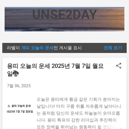
기본 콘텐츠로 건너뛰기
UNSE2DAY
생활에 유용한 정보를 제공합니다.
라벨이
개띠 오늘의 운세
인 게시물 표시
전체 보기
글
용띠 오늘의 운세 2025년 7월 7일 월요
일🐉
7월 06, 2025
오늘은 용띠에게 황금 같은 기회가 쏟아지는
날입니다! 마치 구름 위를 자유롭게 날아다니
는 용처럼 당신의 운세도 하늘높이 솟아오릅
니다. 용띠 특유의 강한 리더십과 추진력이
모든 장벽을 뛰어넘는 원동력이 될 것입니다.