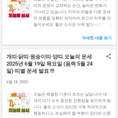
건강면에서는 무릎이나 허리를 조심하세요.
띠의 운명이 교차하는 순간, 놀라운 변화가
마치 오래된 나무가 바람에 흔들리듯 약간의
기다리고 있습니다. 각자의 띠별로 다른 운세
불편함이 있을 수 있습니다. 재물운은 예상보
의 흐름을 정확히 파악하여 최고의 하루를 만
다 좋은 소식이 있을 거예요. 투자보다는 저
들어보세요. 좋은 소식은 더욱 발전시키고, 주
축에 집중하는 것이 현명합니다. 1970년생 개
의사항은 미리 대비하여 완벽한 하루를 보내
띠 직장에서 당신의 진가가 드러나는 날입니
시길 바랍니다. 꿈해몽 보기 👆 주식정보 보기
자세한 내용 보기
다! 마치 다이아몬드가 빛을 받아 반짝이듯
👆 🐕 개띠 오늘의 운세 (1958년생, 1970년생,
여러분의 능력이 인정받을 거예요. 상사나 동
1982년생, 1994년생) 오늘 개띠는 마치 봄바
개띠·닭띠·원숭이띠·양띠 오늘의 운세
료들로부터 칭찬을 들을 가능성이 높습니다.
람처럼 상쾌한 기운을 받게 됩니다. 특히 인
하지만 너무 앞서 나가려 하지 마세요. 거북
간관계에서 놀라운 전환점이 찾아올 것입니
2025년 6월 19일 목요일 (음력 5월 24
이와 토끼의 경주처럼 꾸준함이 승리를 가져
다. 평소 소원했던 사람과의 화해 기회가 생
일) 띠별 운세 발표 !!!
다줍니다. 연애운에서는 새로운 만남의 기회
깁니다. 직장에서는 상사의 인정을 받을 가능
가 생길 수 있어요. 기존 연인이 있다면 더욱
성이 높습니다. 1958년생은 건강 관리에 각별
6월 18, 2025
깊은 관계로 발전할 신호입니다. 금전적으로
한 주의가 필요합니다. 무릎이나 허리 통증이
는 의외의 부수입이 생길 수 있으니 기대해
있다면 즉시 병원을 방문하세요. 1970년생은
오늘은 특별한 기운이 흐르는 날입니다! 네
보세요. 1982년생 개띠 창업이나 새로운 도전
재물운이 상승세를 타고 있습니다. 부동산 투
개의 띠가 모두 중요한 전환점을 맞이하게 됩
을 꿈꾸고 있다면 지금이 최적의 타이밍입니
자나 주식에 관심을 가져보세요. 1982년생은
니다. 좋은 소식이 있다면 더욱 적극적으로
다! 마치 씨앗이 땅에 뿌려져 싹틀 준비를 하
연애운이 최고조에 달합니다. 새로운 만남이
행동하시고, 조심해야 할 부분이 있다면 신중